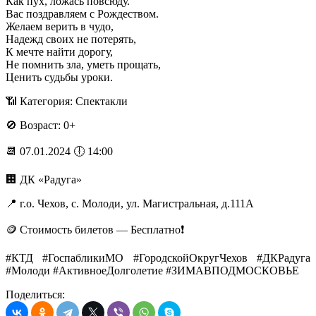
Как пух, ложась повсюду.
Вас поздравляем с Рождеством.
Желаем верить в чудо,
Надежд своих не потерять,
К мечте найти дорогу,
Не помнить зла, уметь прощать,
Ценить судьбы уроки.
📶 Категория: Спектакли
🚫 Возраст: 0+
📆 07.01.2024 🕕 14:00
🏢 ДК «Радуга»
📍 г.о. Чехов, с. Молоди, ул. Магистральная, д.111А
🪙 Стоимость билетов — Бесплатно❗️
#КТД #ГоспабликиМО #ГородскойОкругЧехов #ДКРадуга
#Молоди #АктивноеДолголетие #ЗИМАВПОДМОСКОВЬЕ
Поделиться: