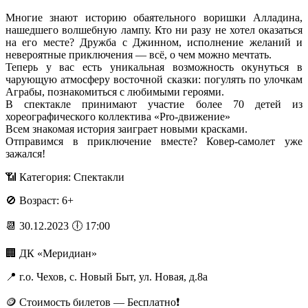
Многие знают историю обаятельного воришки Алладина,
нашедшего волшебную лампу. Кто ни разу не хотел оказаться
на его месте? Дружба с Джинном, исполнение желаний и
невероятные приключения — всё, о чем можно мечтать.
Теперь у вас есть уникальная возможность окунуться в
чарующую атмосферу восточной сказки: погулять по улочкам
Аграбы, познакомиться с любимыми героями.
В спектакле принимают участие более 70 детей из
хореографического коллектива «Pro-движение»
Всем знакомая история заиграет новыми красками.
Отправимся в приключение вместе? Ковер-самолет уже
зажался!
📶 Категория: Спектакли
🚫 Возраст: 6+
📆 30.12.2023 🕕 17:00
🏢 ДК «Меридиан»
📍 г.о. Чехов, с. Новый Быт, ул. Новая, д.8а
🪙 Стоимость билетов — Бесплатно❗️