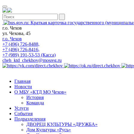
г.о. Чехов
ул. Чехова, 45
г.о. Чехов
+7 (496) 726-8488,
+7 (496) 726-8416,
+7 (989) 191-53-53 (Касса)
cheh_ktd_chekhov@mosreg.ru
Главная
Новости
О МБУ «КТД МО Чехов»
История
Команда
Услуги
События
Подразделения
ДВОРЕЦ КУЛЬТУРЫ «ДРУЖБА»
Дом Культуры «Русь»