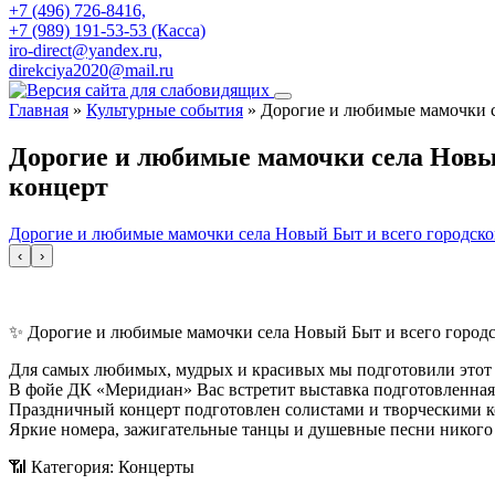
+7 (496) 726-8416,
+7 (989) 191-53-53 (Касса)
iro-direct@yandex.ru,
direkciya2020@mail.ru
Главная
»
Культурные события
»
Дорогие и любимые мамочки с
Дорогие и любимые мамочки села Новый
концерт
Дорогие и любимые мамочки села Новый Быт и всего городско
‹
›
✨ Дорогие и любимые мамочки села Новый Быт и всего городск
Для самых любимых, мудрых и красивых мы подготовили этот
В фойе ДК «Меридиан» Вас встретит выставка подготовленная 
Праздничный концерт подготовлен солистами и творческими к
Яркие номера, зажигательные танцы и душевные песни никого
📶 Категория: Концерты