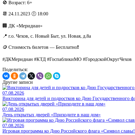
🚫 Возраст: 6+
📆 24.11.2023 🕕 18:00
🏢 ДК «Меридиан»
📍 г.о. Чехов, с. Новый Быт, ул. Новая, д.8а
🪙 Стоимость билетов — Бесплатно❗️
#ДКМеридиан #КТД #ГоспабликиМО #ГородскойОкругЧехов
Поделиться:
Другие записи
07.08.2026
Викторина для детей и подростков ко Дню Государственного ф
07.08.2026
День открытых дверей «Приходите в наш дом»
07.08.2026
Игровая программа ко Дню Российского флага «Символ славы!