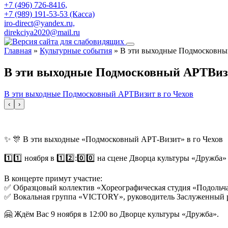
+7 (496) 726-8416,
+7 (989) 191-53-53 (Касса)
iro-direct@yandex.ru,
direkciya2020@mail.ru
Главная
»
Культурные события
»
В эти выходные Подмосковны
В эти выходные Подмосковный АРТВизи
В эти выходные Подмосковный АРТВизит в го Чехов
‹
›
✨ 🎊 В эти выходные «Подмосковный АРТ-Визит» в го Чехов
1️⃣1️⃣ ноября в 1️⃣2️⃣:0️⃣0️⃣ на сцене Дворца культуры «Дру
В концерте примут участие:
✅ Образцовый коллектив «Хореографическая студия «Подольча
✅ Вокальная группа «VICTORY», руководитель Заслуженный 
🤗 Ждём Вас 9 ноября в 12:00 во Дворце культуры «Дружба».