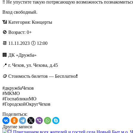
‼️ Не упустите такую потрясающую возможность познакомиться
Вход свободный.
📶 Категория: Концерты
🚫 Возраст: 0+
📆 11.11.2023 🕕 12:00
🏢 ДК «Дружба»
📍 г. Чехов, ул. Чехова, д.45
🪙 Стоимость билетов — Бесплатно❗️
#дкружбаЧехов
#МКМО
#ГоспабликиМО
#ГородскойОкругЧехов
Поделиться:
Другие записи