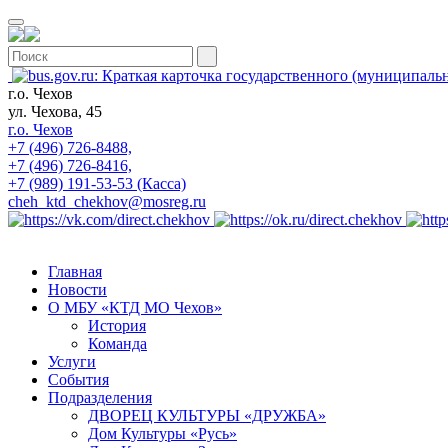
г.о. Чехов
ул. Чехова, 45
г.о. Чехов
+7 (496) 726-8488,
+7 (496) 726-8416,
+7 (989) 191-53-53 (Касса)
cheh_ktd_chekhov@mosreg.ru
Главная
Новости
О МБУ «КТД МО Чехов»
История
Команда
Услуги
События
Подразделения
ДВОРЕЦ КУЛЬТУРЫ «ДРУЖБА»
Дом Культуры «Русь»