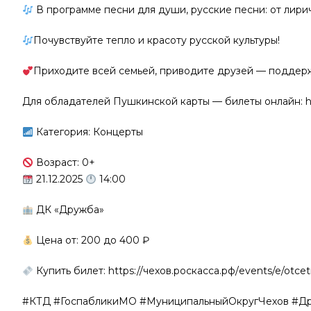
В программе песни для души, русские песни: от лири
Почувствуйте тепло и красоту русской культуры!
Приходите всей семьей, приводите друзей — поддерж
Для обладателей Пушкинской карты — билеты онлайн: htt
Категория: Концерты
Возраст: 0+
21.12.2025
14:00
ДК «Дружба»
Цена от: 200 до 400 ₽
Купить билет: https://чехов.роскасса.рф/events/e/otcet
#КТД #ГоспабликиМО #МуниципальныйОкругЧехов 