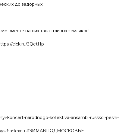
ческих до задорных.
им вместе наших талантливых земляков!
ps://clck.ru/3QetHp
nyi-koncert-narodnogo-kollektiva-ansambl-russkoi-pesni-
#ДружбаЧехов #ЗИМАВПОДМОСКОВЬЕ