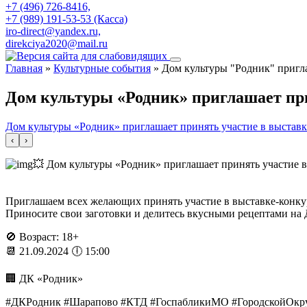
+7 (496) 726-8416,
+7 (989) 191-53-53 (Касса)
iro-direct@yandex.ru,
direkciya2020@mail.ru
Главная
»
Культурные события
»
Дом культуры "Родник" пригла
Дом культуры «Родник» приглашает при
Дом культуры «Родник» приглашает принять участие в выставк
‹
›
💥 Дом культуры «Родник» приглашает принять участие в
Приглашаем всех желающих принять участие в выставке-конкур
Приносите свои заготовки и делитесь вкусными рецептами на 
🚫 Возраст: 18+
📆 21.09.2024 🕕 15:00
🏢 ДК «Родник»
#ДКРодник #Шарапово #КТД #ГоспабликиМО #ГородскойОкру