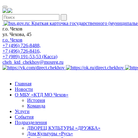
г.о. Чехов
ул. Чехова, 45
г.о. Чехов
+7 (496) 726-8488,
+7 (496) 726-8416,
+7 (989) 191-53-53 (Касса)
cheh_ktd_chekhov@mosreg.ru
Главная
Новости
О МБУ «КТД МО Чехов»
История
Команда
Услуги
События
Подразделения
ДВОРЕЦ КУЛЬТУРЫ «ДРУЖБА»
Дом Культуры «Русь»