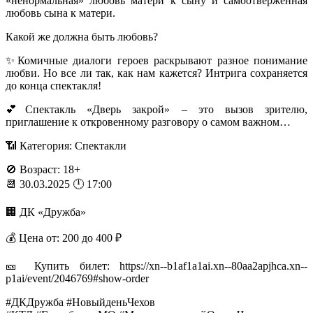
«ненормальная» любовь матери к сыну и самоотверженная
любовь сына к матери.
Какой же должна быть любовь?
✨Комичные диалоги героев раскрывают разное понимание
любви. Но все ли так, как нам кажется? Интрига сохраняется
до конца спектакля!
💕Спектакль «Дверь закрой» – это вызов зрителю,
приглашение к откровенному разговору о самом важном…
📶 Категория: Спектакли
🚫 Возраст: 18+
📆 30.03.2025 🕛 17:00
🏢 ДК «Дружба»
💰 Цена от: 200 до 400 ₽
🎫 Купить билет: https://xn--b1af1a1ai.xn--80aa2apjhca.xn--
p1ai/event/2046769#show-order
#ДКДружба #НовыйденьЧехов