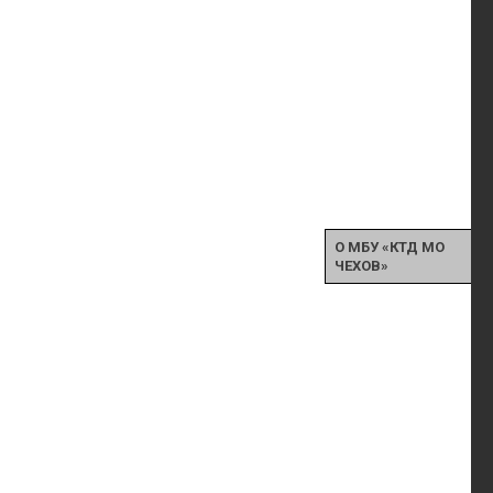
О МБУ «КТД МО
ЧЕХОВ»