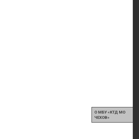
О МБУ «КТД МО
ЧЕХОВ»