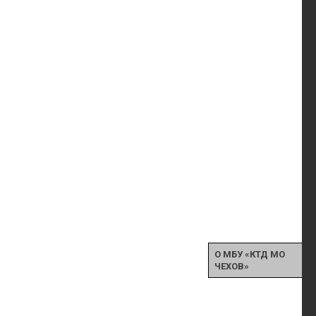
О МБУ «КТД МО
ЧЕХОВ»