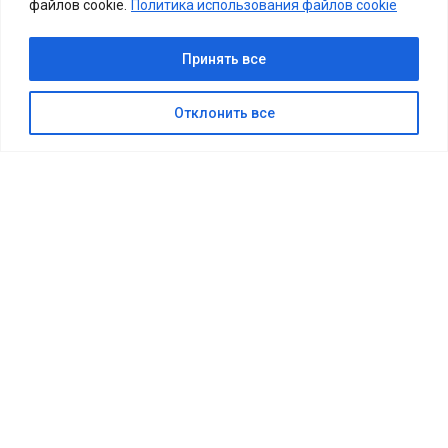
файлов cookie.
Политика использования файлов cookie
Принять все
Отклонить все
ГЛАВНАЯ
»
КУЛЬТУРНЫЕ СОБЫТИЯ
»
ЦИРК В П. ВАСЬКИНО М.О.ЧЕХОВ