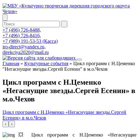
+7 (496) 726-8488,
+7 (496) 726-8416,
+7 (989) 191-53-53 (Касса)
iro-direct@yandex.ru,
direkciya2020@mail.ru
Главная
»
Культурные события
»
Цикл программ с Н.Цеменко
"Негаснущие звезды.Сергей Есенин" в м.о.Чехов
Цикл программ с Н.Цеменко
«Негаснущие звезды.Сергей Есенин» в
м.о.Чехов
Цикл программ с Н.Цеменко «Негаснущие звезды.Сергей
Есенин» в м.о.Чехов
‹
›
💥 Цикл программ с Н.Цеменко «Негаснущие