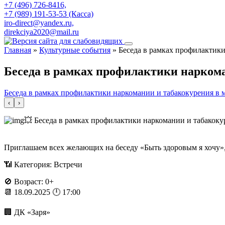
+7 (496) 726-8416,
+7 (989) 191-53-53 (Касса)
iro-direct@yandex.ru,
direkciya2020@mail.ru
Главная
»
Культурные события
»
Беседа в рамках профилактик
Беседа в рамках профилактики нарком
Беседа в рамках профилактики наркомании и табакокурения в
‹
›
💥 Беседа в рамках профилактики наркомании и табакок
Приглашаем всех желающих на беседу «Быть здоровым я хочу»
📶 Категория: Встречи
🚫 Возраст: 0+
📆 18.09.2025 🕛 17:00
🏢 ДК «Заря»