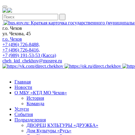
г.о. Чехов
ул. Чехова, 45
г.о. Чехов
+7 (496) 726-8488,
+7 (496) 726-8416,
+7 (989) 191-53-53 (Касса)
cheh_ktd_chekhov@mosreg.ru
Главная
Новости
О МБУ «КТД МО Чехов»
История
Команда
Услуги
События
Подразделения
ДВОРЕЦ КУЛЬТУРЫ «ДРУЖБА»
Дом Культуры «Русь»