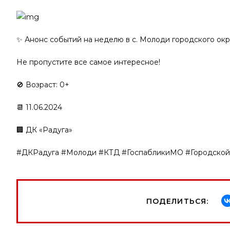
✨ Анонс событий на неделю в с. Молоди городского окр
Не пропустите все самое интересное!
🚫 Возраст: 0+
📆 11.06.2024
🏢 ДК «Радуга»
#ДКРадуга #Молоди #КТД #ГоспабликиМО #Городс
ПОДЕЛИТЬСЯ: