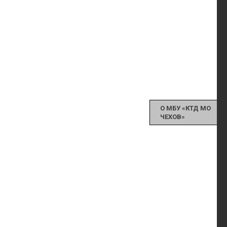
О МБУ «КТД МО
ЧЕХОВ»