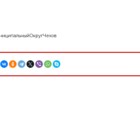
ниципальныйОкругЧехов