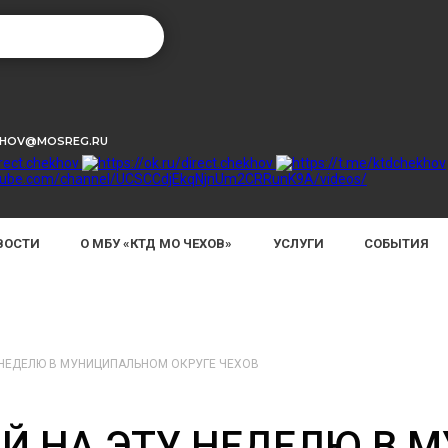
KHOV@MOSREG.RU
ВОСТИ
О МБУ «КТД МО ЧЕХОВ»
УСЛУГИ
СОБЫТИЯ
 НЕДЕЛЮ В МУНИЦИПАЛЬНОМ ОКРУГЕ ЧЕХОВ
Й НА ЭТУ НЕДЕЛЮ В