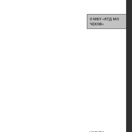
О МБУ «КТД МО
ЧЕХОВ»