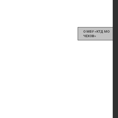
О МБУ «КТД МО
ЧЕХОВ»