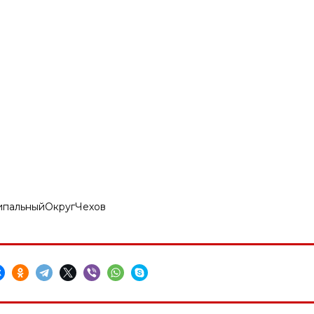
пальныйОкругЧехов