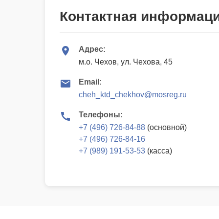
Контактная информац
Адрес:
м.о. Чехов, ул. Чехова, 45
Email:
cheh_ktd_chekhov@mosreg.ru
Телефоны:
+7 (496) 726-84-88
(основной)
+7 (496) 726-84-16
+7 (989) 191-53-53
(касса)
© 2025 | МБУ «Культурно творческая дирекция муниципа