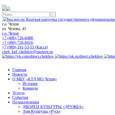
г.о. Чехов
ул. Чехова, 45
г.о. Чехов
+7 (496) 726-8488,
+7 (496) 726-8416,
+7 (989) 191-53-53 (Касса)
cheh_ktd_chekhov@mosreg.ru
Главная
Новости
О МБУ «КТД МО Чехов»
История
Команда
Услуги
События
Подразделения
ДВОРЕЦ КУЛЬТУРЫ «ДРУЖБА»
Дом Культуры «Русь»