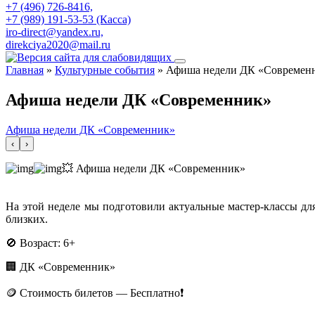
+7 (496) 726-8416,
+7 (989) 191-53-53 (Касса)
iro-direct@yandex.ru,
direkciya2020@mail.ru
Главная
»
Культурные события
»
Афиша недели ДК «Современ
Афиша недели ДК «Современник»
Афиша недели ДК «Современник»
‹
›
💥 Афиша недели ДК «Современник»
На этой неделе мы подготовили актуальные мастер-классы дл
близких.
🚫 Возраст: 6+
🏢 ДК «Современник»
🪙 Стоимость билетов — Бесплатно❗️