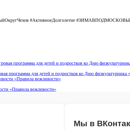
ьныйОкругЧехов #АктивноеДолголетие #ЗИМАВПОДМОСКОВЬ
овая программа для детей и подростков ко Дню физкультурника 
вости «Правила вежливости»
Мы в ВКонтак