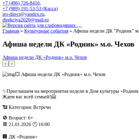
+7 (496) 726-8416,
+7 (989) 191-53-53 (Касса)
iro-direct@yandex.ru,
direkciya2020@mail.ru
Главная
»
Культурные события
»
Афиша недели ДК "Родник" м.
Афиша недели ДК «Родник» м.о. Чехов
Афиша недели ДК «Родник» м.о. Чехов
‹
›
💥 Афиша недели ДК «Родник» м.о. Чехов
✨Приглашаем на мероприятия недели в Дом культуры «Родник
Ждем вас всей семьей!🤗
📶 Категория: Встречи
🚫 Возраст: 6+
📆 21.01.2026 🕛 16:00
🏢 ДК «Родник»