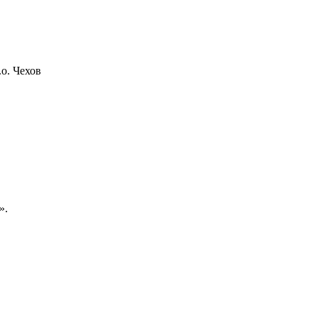
о. Чехов
».