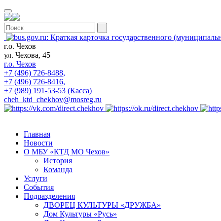
г.о. Чехов
ул. Чехова, 45
г.о. Чехов
+7 (496) 726-8488,
+7 (496) 726-8416,
+7 (989) 191-53-53 (Касса)
cheh_ktd_chekhov@mosreg.ru
Главная
Новости
О МБУ «КТД МО Чехов»
История
Команда
Услуги
События
Подразделения
ДВОРЕЦ КУЛЬТУРЫ «ДРУЖБА»
Дом Культуры «Русь»