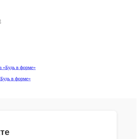
Е
«Будь в форме»
те