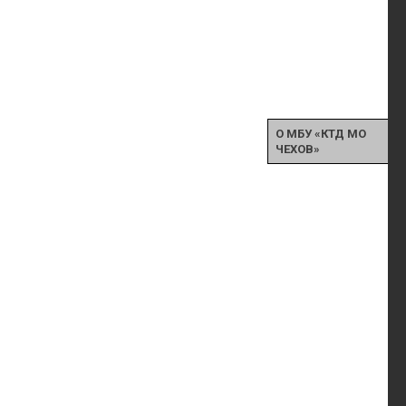
О МБУ «КТД МО
ЧЕХОВ»