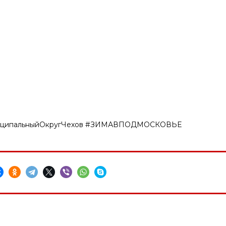
ниципальныйОкругЧехов #ЗИМАВПОДМОСКОВЬЕ