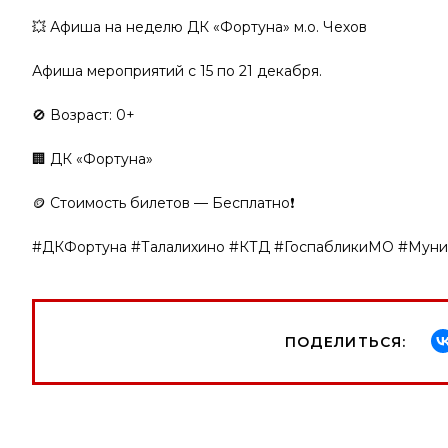
💥 Афиша на неделю ДК «Фортуна» м.о. Чехов
Афиша мероприятий с 15 по 21 декабря.
🚫 Возраст: 0+
🏢 ДК «Фортуна»
🪙 Стоимость билетов — Бесплатно❗️
#ДКФортуна #Талалихино #КТД #ГоспабликиМО #Му
ПОДЕЛИТЬСЯ: