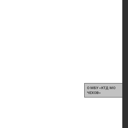
О МБУ «КТД МО
ЧЕХОВ»