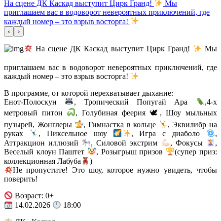
На сцене ДК Каскад выступит Цирк Гранд!
Мы
приглашаем вас в водоворот невероятных приключений, где
каждый номер – это взрыв восторга!
‹
›
На сцене ДК Каскад выступит Цирк Гранд!
Мы
приглашаем вас в водоворот невероятных приключений, где
каждый номер – это взрыв восторга!
В программе, от которой перехватывает дыхание:
Енот-Полоскун
, Тропический Попугай Ара
,4-х
метровый питон
, Голубиная феерия 🕊, Шоу мыльных
пузырей, Жонглеры
, Гимнастка в кольце
, Эквилибр на
руках
, Пиксельное шоу
, Игра с диаболо
,
Аттракцион иллюзий
, Силовой экстрим
, Фокусы
,
Веселый клоун Паштет
, Розыгрыш призов
(супер приз:
коллекционная Лабуба
)
Не пропустите! Это шоу, которое нужно увидеть, чтобы
поверить!
Возраст: 0+
14.02.2026
18:00