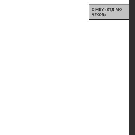
О МБУ «КТД МО
ЧЕХОВ»