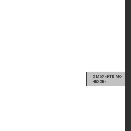
О МБУ «КТД МО
ЧЕХОВ»