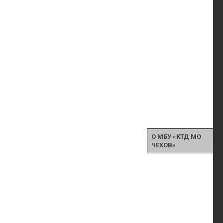
О МБУ «КТД МО
ЧЕХОВ»