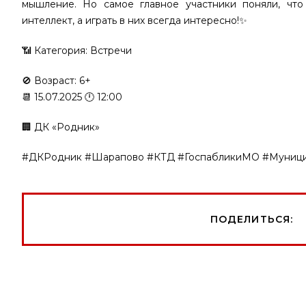
мышление. Но самое главное участники поняли, что
интеллект, а играть в них всегда интересно!✨
📶 Категория: Встречи
🚫 Возраст: 6+
📆 15.07.2025 🕛 12:00
🏢 ДК «Родник»
#ДКРодник #Шарапово #КТД #ГоспабликиМО #Муни
ПОДЕЛИТЬСЯ: