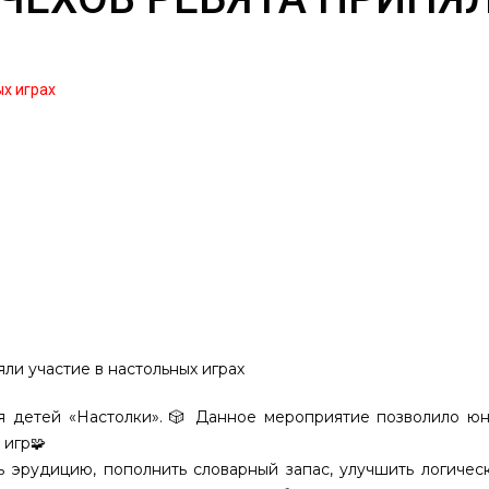
ых играх
яли участие в настольных играх
я детей «Настолки». 🎲 Данное мероприятие позволило ю
 игр🧩
ь эрудицию, пополнить словарный запас, улучшить логичес