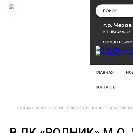
г.о. Чехов
УЛ. ЧЕХОВА, 45
CHEH_KTD_CHE
ГЛАВНАЯ
НО
КОНТАКТЫ
ГЛАВНАЯ
»
НОВОСТИ
»
В ДК "РОДНИК" М.О. ЧЕХОВ РЕБЯТА ПРИНЯЛ
В ДК «РОДНИК» М.О.