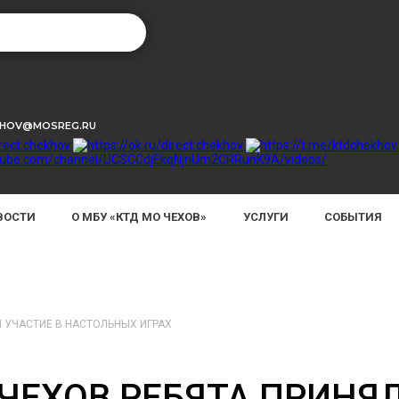
KHOV@MOSREG.RU
ВОСТИ
О МБУ «КТД МО ЧЕХОВ»
УСЛУГИ
СОБЫТИЯ
И УЧАСТИЕ В НАСТОЛЬНЫХ ИГРАХ
 ЧЕХОВ РЕБЯТА ПРИНЯ