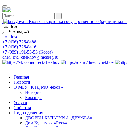
г.о. Чехов
ул. Чехова, 45
г.о. Чехов
+7 (496) 726-8488,
+7 (496) 726-8416,
+7 (989) 191-53-53 (Касса)
cheh_ktd_chekhov@mosreg.ru
Главная
Новости
О МБУ «КТД МО Чехов»
История
Команда
Услуги
События
Подразделения
ДВОРЕЦ КУЛЬТУРЫ «ДРУЖБА»
Дом Культуры «Русь»