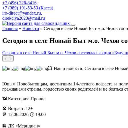
+7 (496) 726-8416,
+7 (989) 191-53-53 (Касса)
iro-direct@yandex.ru,
direkciya2020@mail.ru
Главная
»
Новости
»
Сегодня в селе Новый Быт м.о. Чехов сост
Сегодня в селе Новый Быт м.о. Чехов с
Сегодня в селе Новый Быт м.о. Чехов состоялась акция «Будущ
‹
›
💥 Наши новости. Сегодня в селе Новый
Юным Новобытовцам, достигшим 14-летнего возраста и полу
гражданами страны, гордостью своих родителей и не бояться с
📶 Категория: Прочие
🚫 Возраст: 12+
📆 12.06.2026 🕛 19:00
🏢 ДК «Меридиан»