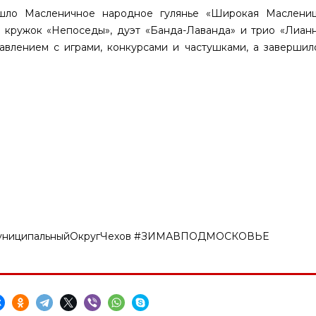
ло Масленичное народное гулянье «Широкая Маслениц
 кружок «Непоседы», дуэт «Банда-Лаванда» и трио «Лианн
влением с играми, конкурсами и частушками, а завершил
МуниципальныйОкругЧехов #ЗИМАВПОДМОСКОВЬЕ