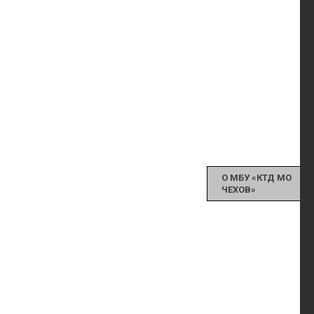
О МБУ «КТД МО
ЧЕХОВ»