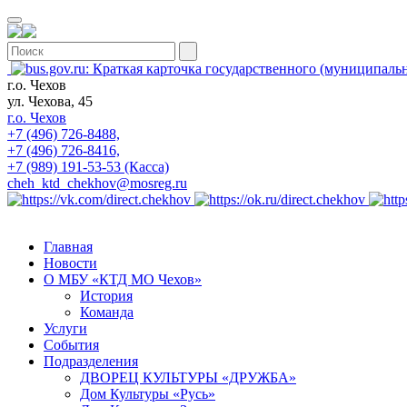
г.о. Чехов
ул. Чехова, 45
г.о. Чехов
+7 (496) 726-8488,
+7 (496) 726-8416,
+7 (989) 191-53-53 (Касса)
cheh_ktd_chekhov@mosreg.ru
Главная
Новости
О МБУ «КТД МО Чехов»
История
Команда
Услуги
События
Подразделения
ДВОРЕЦ КУЛЬТУРЫ «ДРУЖБА»
Дом Культуры «Русь»