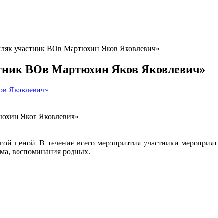
мляк участник ВОв Мартюхин Яков Яковлевич»
стник ВОв Мартюхин Яков Яковлевич»
ов Яковлевич»
тюхин Яков Яковлевич»
огой ценой. В течение всего мероприятия участники мероприя
ьма, воспоминания родных.