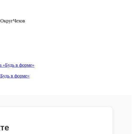
йОкругЧехов
«Будь в форме»
те