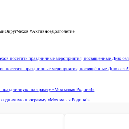
йОкругЧехов #АктивноеДолголетие
хов посетить праздничные мероприятия, посвящённые Дню села!!
 праздничную программу «Моя малая Родина!»