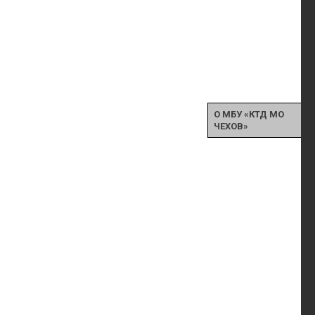
О МБУ «КТД МО
ЧЕХОВ»