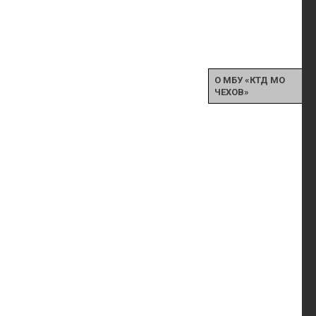
О МБУ «КТД МО
ЧЕХОВ»