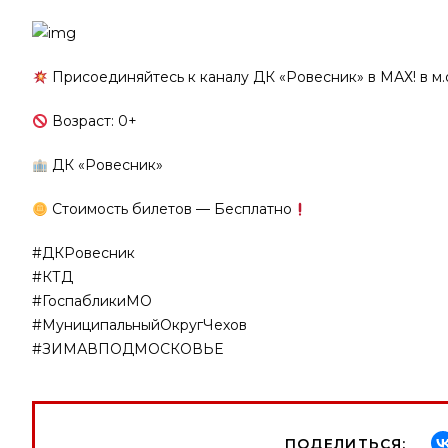
Присоединяйтесь к каналу ДК «Ровесник» в МАХ! в м.
Возраст: 0+
ДК «Ровесник»
Стоимость билетов — Бесплатно
#ДКРовесник
#КТД
#ГоспабликиМО
#МуниципальныйОкругЧехов
#ЗИМАВПОДМОСКОВЬЕ
ПОДЕЛИТЬСЯ: