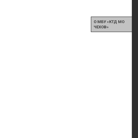
О МБУ «КТД МО
ЧЕХОВ»