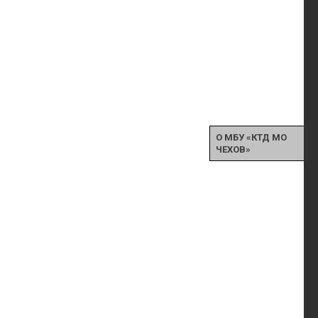
О МБУ «КТД МО
ЧЕХОВ»