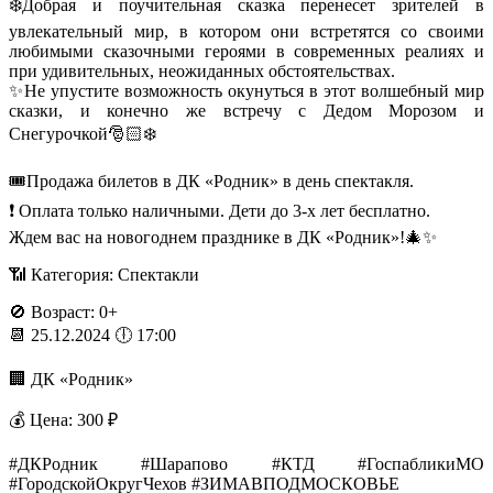
❄️Добрая и поучительная сказка перенесет зрителей в
увлекательный мир, в котором они встретятся со своими
любимыми сказочными героями в современных реалиях и
при удивительных, неожиданных обстоятельствах.
✨Не упустите возможность окунуться в этот волшебный мир
сказки, и конечно же встречу с Дедом Морозом и
Снегурочкой🎅🏻❄️
🎟️Продажа билетов в ДК «Родник» в день спектакля.
❗ Оплата только наличными. Дети до 3-х лет бесплатно.
Ждем вас на новогоднем празднике в ДК «Родник»!🎄✨
📶 Категория: Спектакли
🚫 Возраст: 0+
📆 25.12.2024 🕕 17:00
🏢 ДК «Родник»
💰 Цена: 300 ₽
#ДКРодник #Шарапово #КТД #ГоспабликиМО
#ГородскойОкругЧехов #ЗИМАВПОДМОСКОВЬЕ