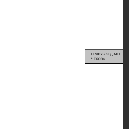
О МБУ «КТД МО
ЧЕХОВ»