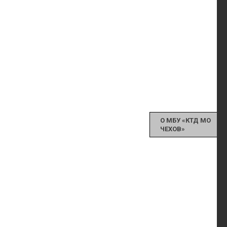
О МБУ «КТД МО
ЧЕХОВ»