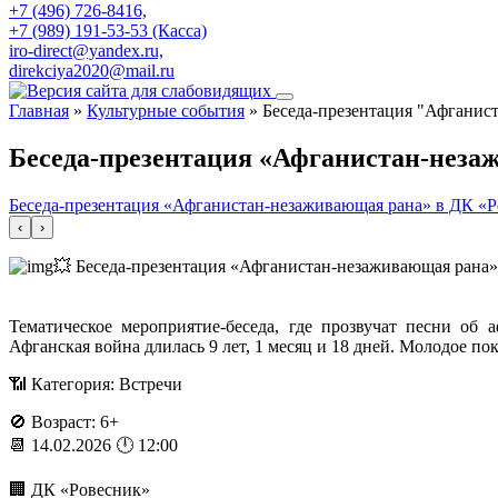
+7 (496) 726-8416,
+7 (989) 191-53-53 (Касса)
iro-direct@yandex.ru,
direkciya2020@mail.ru
Главная
»
Культурные события
»
Беседа-презентация "Афганис
Беседа-презентация «Афганистан-незаж
Беседа-презентация «Афганистан-незаживающая рана» в ДК «Р
‹
›
💥 Беседа-презентация «Афганистан-незаживающая рана»
Тематическое мероприятие-беседа, где прозвучат песни об
Афганская война длилась 9 лет, 1 месяц и 18 дней. Молодое по
📶 Категория: Встречи
🚫 Возраст: 6+
📆 14.02.2026 🕛 12:00
🏢 ДК «Ровесник»