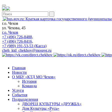
г.о. Чехов
ул. Чехова, 45
г.о. Чехов
+7 (496) 726-8488,
+7 (496) 726-8416,
+7 (989) 191-53-53 (Касса)
cheh_ktd_chekhov@mosreg.ru
Главная
Новости
О МБУ «КТД МО Чехов»
История
Команда
Услуги
События
Подразделения
ДВОРЕЦ КУЛЬТУРЫ «ДРУЖБА»
Дом Культуры «Русь»