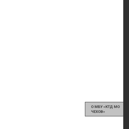
О МБУ «КТД МО
ЧЕХОВ»