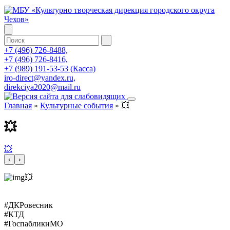
+7 (496) 726-8488,
+7 (496) 726-8416,
+7 (989) 191-53-53 (Касса)
iro-direct@yandex.ru,
direkciya2020@mail.ru
Главная
»
Культурные события
»
💥
💥
💥
‹
›
💥
#ДКРовесник
#КТД
#ГоспабликиМО