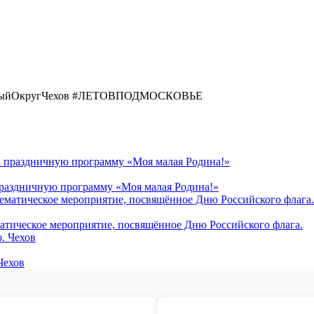
льныйОкругЧехов #ЛЕТОВПОДМОСКОВЬЕ
 праздничную программу «Моя малая Родина!»
матическое мероприятие, посвящённое Дню Российского флага.
Чехов