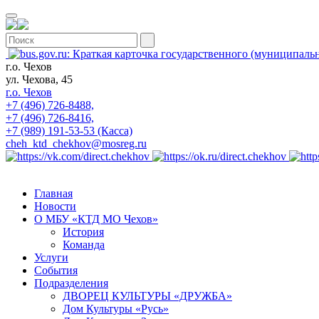
г.о. Чехов
ул. Чехова, 45
г.о. Чехов
+7 (496) 726-8488,
+7 (496) 726-8416,
+7 (989) 191-53-53 (Касса)
cheh_ktd_chekhov@mosreg.ru
Главная
Новости
О МБУ «КТД МО Чехов»
История
Команда
Услуги
События
Подразделения
ДВОРЕЦ КУЛЬТУРЫ «ДРУЖБА»
Дом Культуры «Русь»