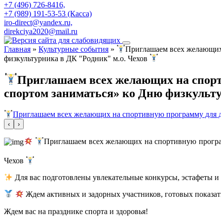
+7 (496) 726-8416,
+7 (989) 191-53-53 (Касса)
iro-direct@yandex.ru,
direkciya2020@mail.ru
Главная
»
Культурные события
»
Приглашаем всех желающих 
физкультурника в ДК "Родник" м.о. Чехов
Приглашаем всех желающих на спорт
спортом заниматься» ко Дню физкульту
Приглашаем всех желающих на спортивную программу для де
‹
›
Приглашаем всех желающих на спортивную програм
Чехов
Для вас подготовлены увлекательные конкурсы, эстафеты и 
Ждем активных и задорных участников, готовых показать
Ждем вас на празднике спорта и здоровья!