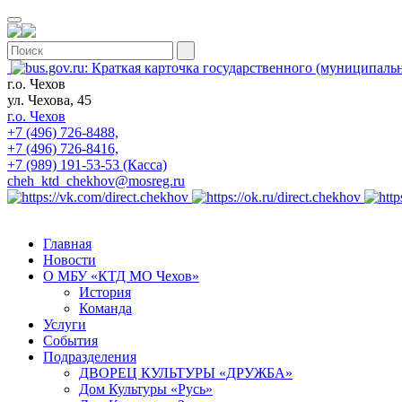
г.о. Чехов
ул. Чехова, 45
г.о. Чехов
+7 (496) 726-8488,
+7 (496) 726-8416,
+7 (989) 191-53-53 (Касса)
cheh_ktd_chekhov@mosreg.ru
Главная
Новости
О МБУ «КТД МО Чехов»
История
Команда
Услуги
События
Подразделения
ДВОРЕЦ КУЛЬТУРЫ «ДРУЖБА»
Дом Культуры «Русь»