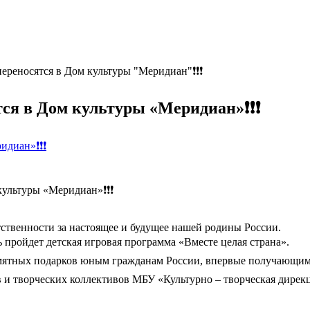
переносятся в Дом культуры "Меридиан"❗️❗️❗️
ся в Дом культуры «Меридиан»❗️❗️❗️
иан»❗️❗️❗️
ультуры «Меридиан»❗️❗️❗️
ственности за настоящее и будущее нашей родины России.
нь пройдет детская игровая программа «Вместе целая страна».
 памятных подарков юным гражданам России, впервые получающим
тов и творческих коллективов МБУ «Культурно – творческая дире