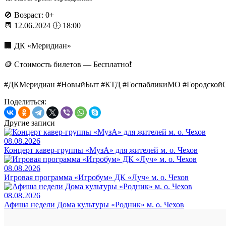
🚫 Возраст: 0+
📆 12.06.2024 🕕 18:00
🏢 ДК «Меридиан»
🪙 Стоимость билетов — Бесплатно❗️
#ДКМеридиан #НовыйБыт #КТД #ГоспабликиМО #Городск
Поделиться:
Другие записи
08.08.2026
Концерт кавер-группы «МузА» для жителей м. о. Чехов
08.08.2026
Игровая программа «Игробум» ДК «Луч» м. о. Чехов
08.08.2026
Афиша недели Дома культуры «Родник» м. о. Чехов