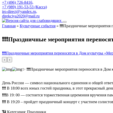
+7 (496) 726-8416,
+7 (989) 191-53-53 (Касса)
iro-direct@yandex.ru,
direkciya2020@mail.ru
Главная
»
Культурные события
»
❗️❗️❗️Праздничные мероприятия 
❗️❗️❗️Праздничные мероприятия переносят
❗️❗️❗️Праздничные мероприятия переносятся в Дом культуры «Мерид
‹
›
✨ ❗️❗️❗️Праздничные мероприятия переносятся в Дом к
День России — символ национального единения и общей ответ
❗️❗️❗ В 18:00 всех юных гостей праздника, в этот прекрасный де
❗️❗️❗В 19: 00 — состоится торжественная церемония вручения
❗️❗️❗ В 19:20 – пройдет праздничный концерт с участием солис
📶 Категория: Праздники